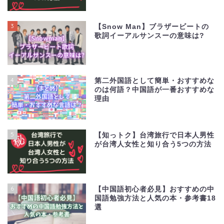
3
【Snow Man】ブラザービートの
歌詞イーアルサンスーの意味は?
4
第二外国語として簡単・おすすめな
のは何語？中国語が一番おすすめな
理由
5
【知っトク】台湾旅行で日本人男性
が台湾人女性と知り合う5つの方法
6
【中国語初心者必見】おすすめの中
国語勉強方法と人気の本・参考書18
選