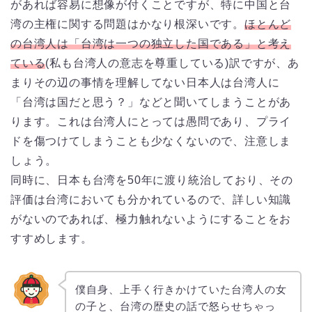
があれば容易に想像が付くことですが、特に中国と台
湾の主権に関する問題はかなり根深いです。
ほとんど
の台湾人は「台湾は一つの独立した国である」と考え
ている
(私も台湾人の意志を尊重している)訳ですが、あ
まりその辺の事情を理解してない日本人は台湾人に
「台湾は国だと思う？」などと聞いてしまうことがあ
ります。これは台湾人にとっては愚問であり、プライ
ドを傷つけてしまうことも少なくないので、注意しま
しょう。
同時に、日本も台湾を50年に渡り統治しており、その
評価は台湾においても分かれているので、詳しい知識
がないのであれば、極力触れないようにすることをお
すすめします。
僕自身、上手く行きかけていた台湾人の女
の子と、台湾の歴史の話で怒らせちゃっ