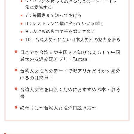
6：バッグを持ってあげるなどのエスコートを
常に意識する
7：毎回家まで送ってあげる
8：レストランで横に座っていいか聞く
9：人混みの夜市で手を繋いで歩く
10：台湾人男性にない日本人男性の魅力を語る
日本でも台湾人や中国人と知り合える！？中国
最大の友達交流アプリ「Tantan」
台湾人女性とのデートで脈アリかどうかを見分
けるのは簡単！
台湾人女性を口説くためにおすすめの本・参考
書
終わりに〜台湾人女性の口説き方〜