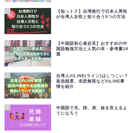
5
【知っトク】台湾旅行で日本人男性
が台湾人女性と知り合う5つの方法
6
【中国語初心者必見】おすすめの中
国語勉強方法と人気の本・参考書18
選
7
台湾人のLINE(ライン)はしつこい？
返信頻度、未読無視などのLINE事
情を紹介
8
中国語で兄、姉、弟、妹を言えるよ
うになろう