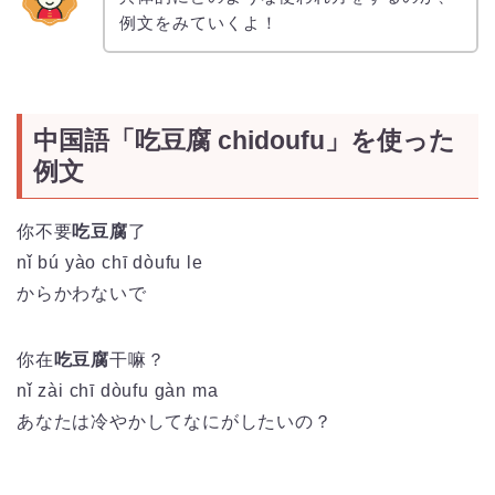
例文をみていくよ！
中国語「吃豆腐 chidoufu」を使った
例文
你不要
吃豆腐
了
nǐ
bú
yào
chī
dòu
fu
le
からかわないで
你在
吃豆腐
干嘛？
nǐ
zài
chī
dòu
fu
gàn
ma
あなたは冷やかしてなにがしたいの？