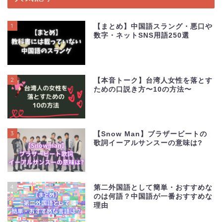
1
【まとめ】中国語スラング・悪口や
数字・ネットSNS用語250選
2
【本音トーク】台湾人女性を落とす
ための口説き方〜10の方法〜
3
【Snow Man】ブラザービートの
歌詞イーアルサンスーの意味は?
4
第二外国語として簡単・おすすめな
のは何語？中国語が一番おすすめな
理由