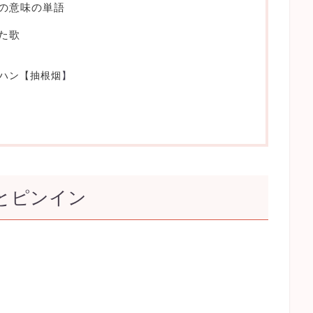
対の意味の単語
った歌
ーハン【
抽根烟
】
とピンイン