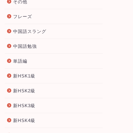
その他
フレーズ
中国語スラング
中国語勉強
単語編
新HSK1級
新HSK2級
新HSK3級
新HSK4級