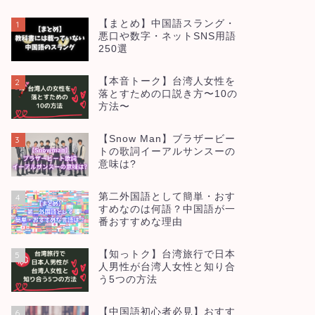
【まとめ】中国語スラング・
1
悪口や数字・ネットSNS用語
250選
【本音トーク】台湾人女性を
2
落とすための口説き方〜10の
方法〜
【Snow Man】ブラザービー
3
トの歌詞イーアルサンスーの
意味は?
第二外国語として簡単・おす
4
すめなのは何語？中国語が一
番おすすめな理由
【知っトク】台湾旅行で日本
5
人男性が台湾人女性と知り合
う5つの方法
【中国語初心者必見】おすす
6