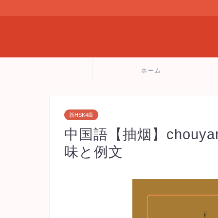
ホーム
新HSK4級
中国語【抽烟】chouy
味と例文