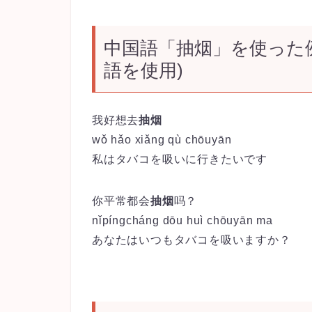
中国語「抽烟」を使った例
語を使用)
我好想去
抽烟
wǒ
hǎo
xiǎng
qù
chōu
yān
私はタバコを吸いに行きたいです
你平常都会
抽烟
吗？
nǐ
píng
cháng
dōu
huì
chōu
yān
ma
あなたはいつもタバコを吸いますか？