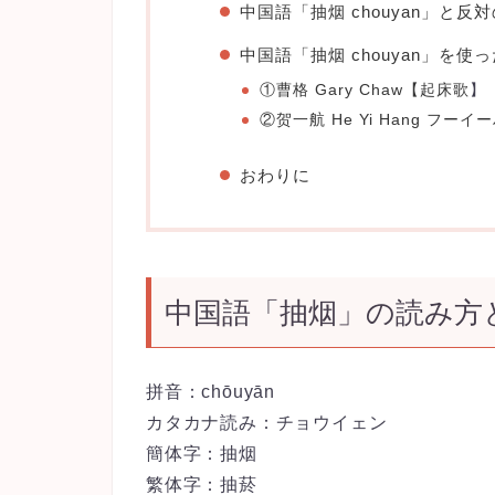
中国語「抽烟 chouyan」と反
中国語「抽烟 chouyan」を使
①曹格 Gary Chaw【
起床歌
】
②贺一航 He Yi Hang フーイ
おわりに
中国語「抽烟」の読み方
拼音：chōuyān
カタカナ読み：チョウイェン
簡体字：抽烟
繁体字：抽菸