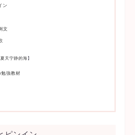
イン
た例文
歌
年夏天宁静的海
】
の勉強教材
とピンイン