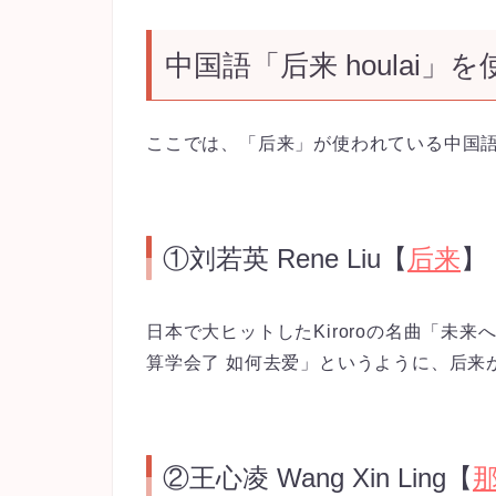
中国語「后来 houlai」
ここでは、「后来」が使われている中国
①刘若英 Rene Liu【
后来
】
日本で大ヒットしたKiroroの名曲「未
算学会了 如何去爱」というように、后来
②王心凌 Wang Xin Ling【