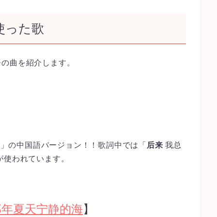
を使った歌
語の曲を紹介します。
来へ」の中国語バージョン！！歌詞中では「
后来
我总
が使われています。
那年夏天宁静的海
】