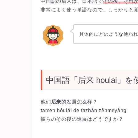
中国語の后来は、日本語で
その後、それ
非常によく使う単語なので、しっかりと
具体的にどのような使わ
中国語「后来 houlai」
他们
后来
的发展怎么样？
tāmen hòulái de fāzhǎn zěnmeyàng
彼らのその後の進展はどうですか？