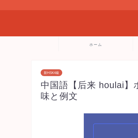
ホーム
新HSK4級
中国語【后来 houla
味と例文