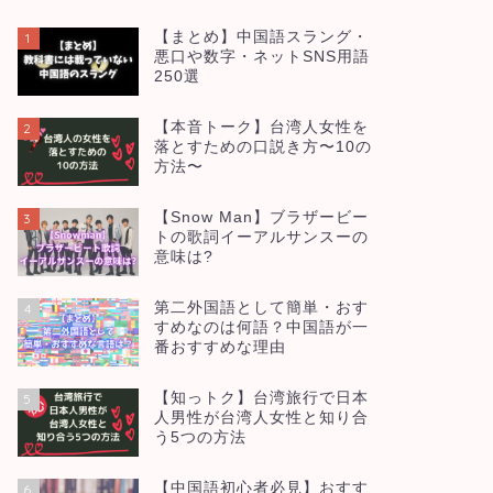
【まとめ】中国語スラング・
1
悪口や数字・ネットSNS用語
250選
【本音トーク】台湾人女性を
2
落とすための口説き方〜10の
方法〜
【Snow Man】ブラザービー
3
トの歌詞イーアルサンスーの
意味は?
第二外国語として簡単・おす
4
すめなのは何語？中国語が一
番おすすめな理由
【知っトク】台湾旅行で日本
5
人男性が台湾人女性と知り合
う5つの方法
【中国語初心者必見】おすす
6