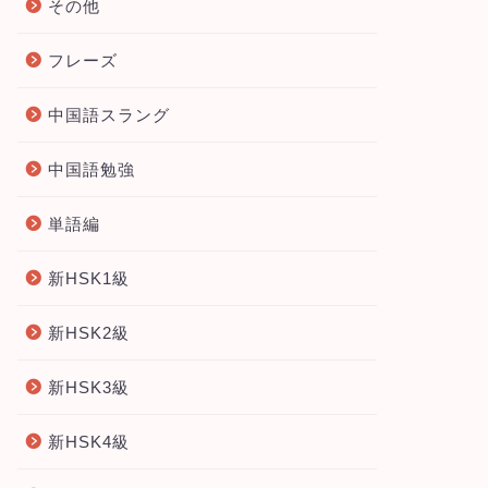
その他
フレーズ
中国語スラング
中国語勉強
単語編
新HSK1級
新HSK2級
新HSK3級
新HSK4級