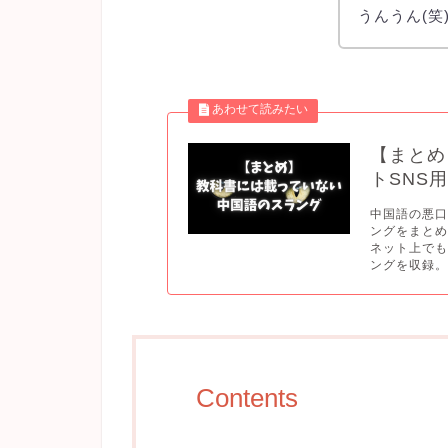
うんうん(
【まとめ
トSNS用
中国語の悪
ングをまと
ネット上でも
ングを収録。.
Contents