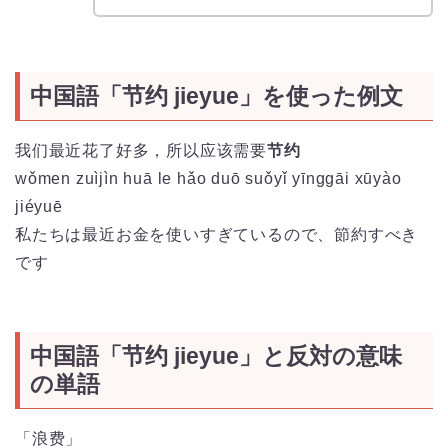
中国語「节约 jieyue」を使った例文
我们最近花了好多，所以应该需要
节约
wǒmen zuìjìn huā le hǎo duō suǒyǐ yīnggāi xūyào
jiéyuē
私たちは最近お金を使いすぎているので、節約すべき
です
中国語「节约 jieyue」と反対の意味
の単語
「浪费」