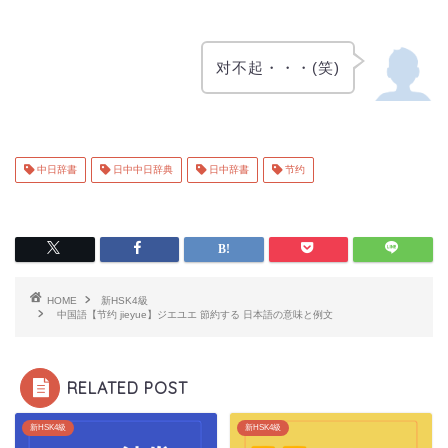
对不起・・・(笑)
中日辞書
日中中日辞典
日中辞書
节约
HOME
新HSK4級
中国語【节约 jieyue】ジエユエ 節約する 日本語の意味と例文
RELATED POST
新HSK4級
新HSK4級