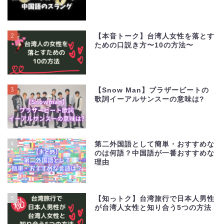
2
【本音トーク】台湾人女性を落とす
ための口説き方〜10の方法〜
3
【Snow Man】ブラザービートの
歌詞イーアルサンスーの意味は?
4
第二外国語として簡単・おすすめな
のは何語？中国語が一番おすすめな
理由
5
【知っトク】台湾旅行で日本人男性
が台湾人女性と知り合う5つの方法