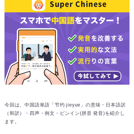
今回は、中国語単語「节约 jieyue」の意味・日本語訳
（和訳）・四声・例文・ピンイン(拼音 発音)を紹介し
ます。