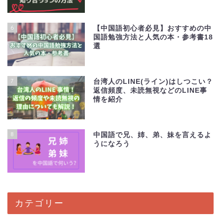
6
【中国語初心者必見】おすすめの中
国語勉強方法と人気の本・参考書18
選
7
台湾人のLINE(ライン)はしつこい？
返信頻度、未読無視などのLINE事
情を紹介
8
中国語で兄、姉、弟、妹を言えるよ
うになろう
カテゴリー