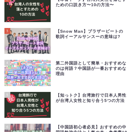
ための口説き方〜10の方法〜
3
【Snow Man】ブラザービートの
歌詞イーアルサンスーの意味は?
4
第二外国語として簡単・おすすめな
のは何語？中国語が一番おすすめな
理由
5
【知っトク】台湾旅行で日本人男性
が台湾人女性と知り合う5つの方法
6
【中国語初心者必見】おすすめの中