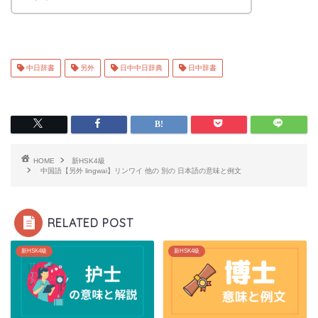
中日辞書
另外
日中中日辞典
日中辞書
HOME
新HSK4級
中国語【另外 lingwai】リンワイ 他の 別の 日本語の意味と例文
RELATED POST
新HSK4級
新HSK4級