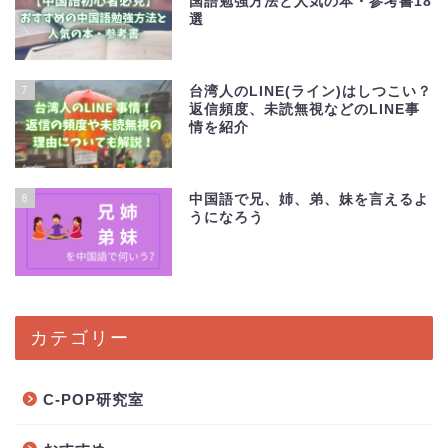
国語勉強方法と人気の本・参考書18
選
7
台湾人のLINE(ライン)はしつこい？
返信頻度、未読無視などのLINE事
情を紹介
8
中国語で兄、姉、弟、妹を言えるよ
うになろう
カテゴリー
C-POP研究室