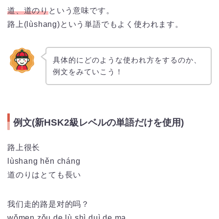
道、道のり
という意味です。
路上(lùshang)という単語でもよく使われます。
具体的にどのような使われ方をするのか、
例文をみていこう！
例文(新HSK2級レベルの単語だけを使用)
路上很长
lùshang hěn cháng
道のりはとても長い
我们走的路是对的吗？
wǒmen zǒu de lù shì duì de ma