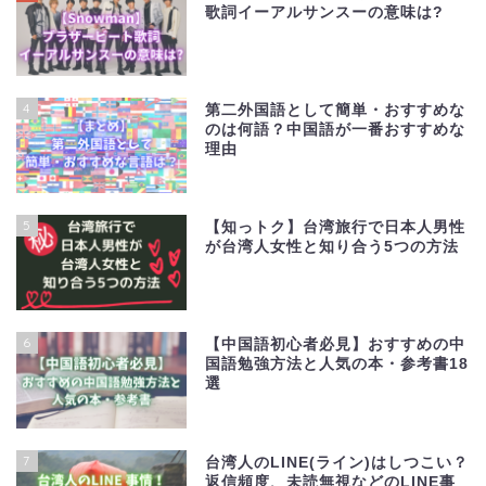
歌詞イーアルサンスーの意味は?
4
第二外国語として簡単・おすすめな
のは何語？中国語が一番おすすめな
理由
5
【知っトク】台湾旅行で日本人男性
が台湾人女性と知り合う5つの方法
6
【中国語初心者必見】おすすめの中
国語勉強方法と人気の本・参考書18
選
7
台湾人のLINE(ライン)はしつこい？
返信頻度、未読無視などのLINE事