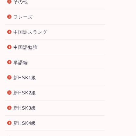
その他
フレーズ
中国語スラング
中国語勉強
単語編
新HSK1級
新HSK2級
新HSK3級
新HSK4級