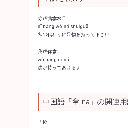
你帮我
拿
水果
nǐ bāng wǒ ná shuǐguǒ
私の代わりに果物を持って下さい
我帮你
拿
wǒ bāng nǐ ná
僕が持ってあげるよ
中国語「拿 na」の関連用
「捡」