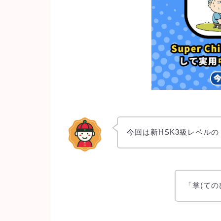
今回は新HSK3級レベル
「掌(て