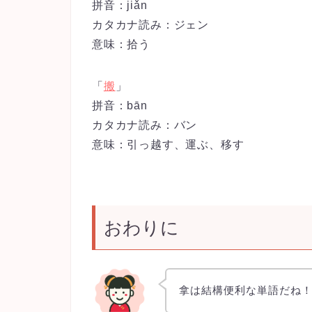
拼音：jiǎn
カタカナ読み：ジェン
意味：拾う
「
搬
」
拼音：bān
カタカナ読み：バン
意味：引っ越す、運ぶ、移す
おわりに
拿は結構便利な単語だね