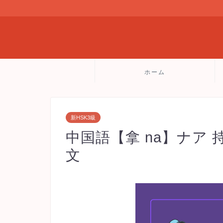
ホーム
新HSK3級
中国語【拿 na】ナア 
文