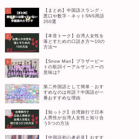
【まとめ】中国語スラング・
1
悪口や数字・ネットSNS用語
250選
【本音トーク】台湾人女性を
2
落とすための口説き方〜10の
方法〜
【Snow Man】ブラザービー
3
トの歌詞イーアルサンスーの
意味は?
第二外国語として簡単・おす
4
すめなのは何語？中国語が一
番おすすめな理由
【知っトク】台湾旅行で日本
5
人男性が台湾人女性と知り合
う5つの方法
【中国語初心者必見】おすす
6