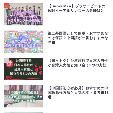
3
【Snow Man】ブラザービートの
歌詞イーアルサンスーの意味は?
4
第二外国語として簡単・おすすめな
のは何語？中国語が一番おすすめな
理由
5
【知っトク】台湾旅行で日本人男性
が台湾人女性と知り合う5つの方法
6
【中国語初心者必見】おすすめの中
国語勉強方法と人気の本・参考書18
選