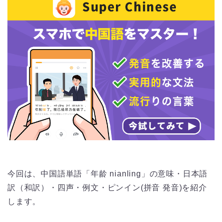
今回は、中国語単語「年龄 nianling」の意味・日本語
訳（和訳）・四声・例文・ピンイン(拼音 発音)を紹介
します。