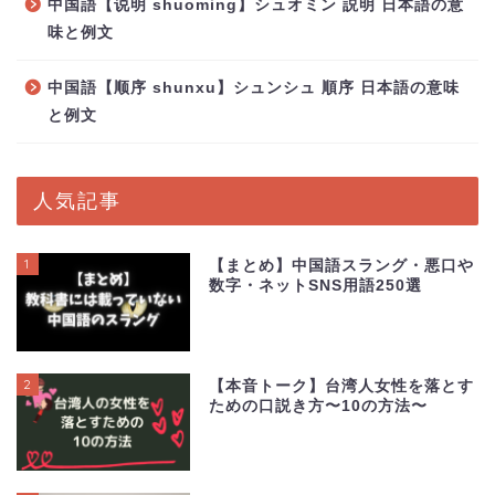
中国語【说明 shuoming】シュオミン 説明 日本語の意
味と例文
中国語【顺序 shunxu】シュンシュ 順序 日本語の意味
と例文
人気記事
1
【まとめ】中国語スラング・悪口や
数字・ネットSNS用語250選
2
【本音トーク】台湾人女性を落とす
ための口説き方〜10の方法〜