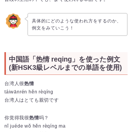
具体的にどのような使われ方をするのか、
例文をみていこう！
中国語「热情 reqing」を使った例文
(新HSK3級レベルまでの単語を使用)
台湾人很
热情
tái
wān
rén
hěn
rè
qíng
台湾人はとても親切です
你觉得我很
热情
吗？
nǐ juéde wǒ hěn rèqíng ma