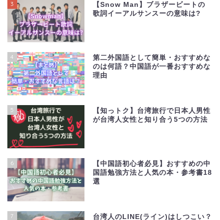
3
【Snow Man】ブラザービートの
歌詞イーアルサンスーの意味は?
4
第二外国語として簡単・おすすめな
のは何語？中国語が一番おすすめな
理由
5
【知っトク】台湾旅行で日本人男性
が台湾人女性と知り合う5つの方法
6
【中国語初心者必見】おすすめの中
国語勉強方法と人気の本・参考書18
選
7
台湾人のLINE(ライン)はしつこい？