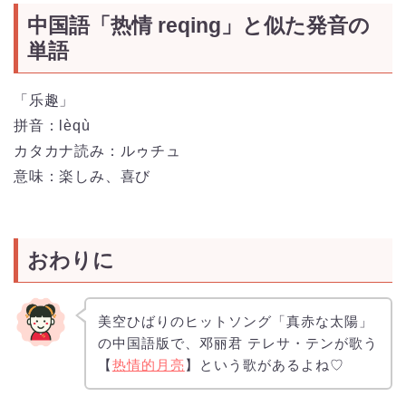
中国語「热情 reqing」と似た発音の
単語
「乐趣」
拼音：
lèqù
カタカナ読み：ルゥチュ
意味：楽しみ、喜び
おわりに
美空ひばりのヒットソング「真赤な太陽」
の中国語版で、邓丽君 テレサ・テンが歌う
【
热情的月亮
】という歌があるよね♡