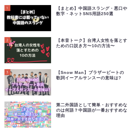
1
【まとめ】中国語スラング・悪口や
数字・ネットSNS用語250選
2
【本音トーク】台湾人女性を落とす
ための口説き方〜10の方法〜
3
【Snow Man】ブラザービートの
歌詞イーアルサンスーの意味は?
4
第二外国語として簡単・おすすめな
のは何語？中国語が一番おすすめな
理由