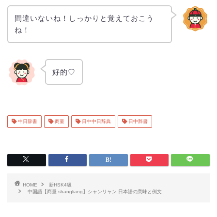
間違いないね！しっかりと覚えておこう
ね！
好的♡
中日辞書
商量
日中中日辞典
日中辞書
HOME
新HSK4級
中国語【商量 shangliang】シャンリャン 日本語の意味と例文