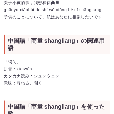
关于小孩的事，我想和你
商量
guān
yú
xiǎo
hái
de
shì
wǒ
xiǎng
hé
nǐ
shāng
liang
子供のことについて、私はあなたに相談したいです
中国語「商量 shangliang」の関連用
語
「询问」
拼音：
xúnwèn
カタカナ読み：シュンウェン
意味：尋ねる、聞く
中国語「商量 shangliang」を使った
歌