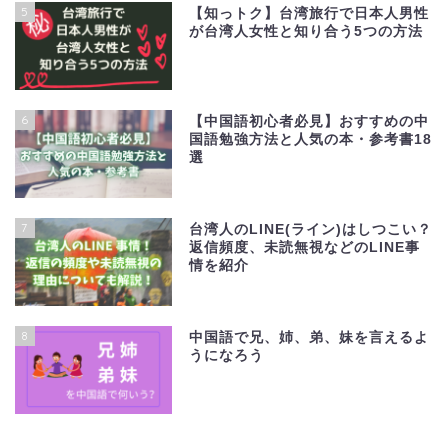
5
【知っトク】台湾旅行で日本人男性
が台湾人女性と知り合う5つの方法
6
【中国語初心者必見】おすすめの中
国語勉強方法と人気の本・参考書18
選
7
台湾人のLINE(ライン)はしつこい？
返信頻度、未読無視などのLINE事
情を紹介
8
中国語で兄、姉、弟、妹を言えるよ
うになろう