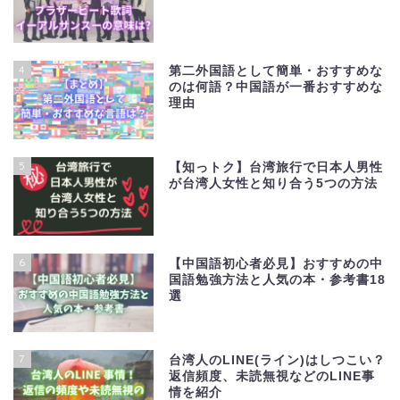
4
第二外国語として簡単・おすすめな
のは何語？中国語が一番おすすめな
理由
5
【知っトク】台湾旅行で日本人男性
が台湾人女性と知り合う5つの方法
6
【中国語初心者必見】おすすめの中
国語勉強方法と人気の本・参考書18
選
7
台湾人のLINE(ライン)はしつこい？
返信頻度、未読無視などのLINE事
情を紹介