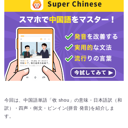
今回は、中国語単語「收 shou」の意味・日本語訳（和
訳）・四声・例文・ピンイン(拼音 発音)を紹介しま
す。