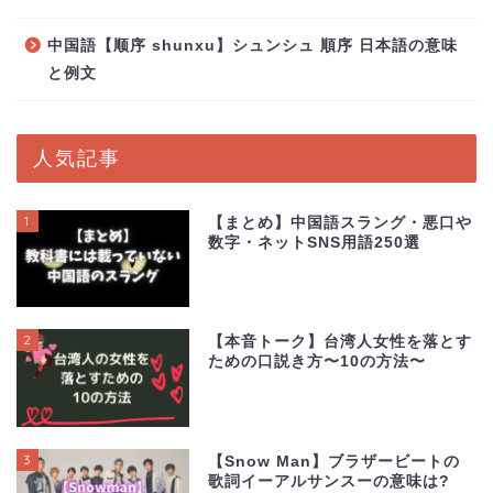
中国語【顺序 shunxu】シュンシュ 順序 日本語の意味
と例文
人気記事
1
【まとめ】中国語スラング・悪口や
数字・ネットSNS用語250選
2
【本音トーク】台湾人女性を落とす
ための口説き方〜10の方法〜
3
【Snow Man】ブラザービートの
歌詞イーアルサンスーの意味は?