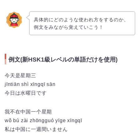
具体的にどのような使われ方をするのか、
例文をみながら覚えていこう！
例文(新HSK1級レベルの単語だけを使用)
今天是星期三
jīntiān shì xīngqī sān
今日は水曜日です
我不在中国一个星期
wǒ bú zài zhōngguó yīge xīngqī
私は中国に一週間いません