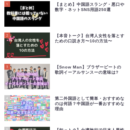
1
【まとめ】中国語スラング・悪口や
数字・ネットSNS用語250選
2
【本音トーク】台湾人女性を落とす
ための口説き方〜10の方法〜
3
【Snow Man】ブラザービートの
歌詞イーアルサンスーの意味は?
4
第二外国語として簡単・おすすめな
のは何語？中国語が一番おすすめな
理由
5