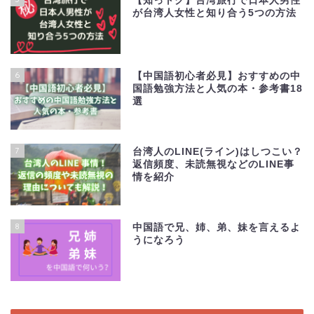
【知っトク】台湾旅行で日本人男性
が台湾人女性と知り合う5つの方法
6
【中国語初心者必見】おすすめの中
国語勉強方法と人気の本・参考書18
選
7
台湾人のLINE(ライン)はしつこい？
返信頻度、未読無視などのLINE事
情を紹介
8
中国語で兄、姉、弟、妹を言えるよ
うになろう