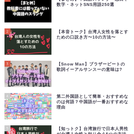
数字・ネットSNS用語250選
2
【本音トーク】台湾人女性を落とす
ための口説き方〜10の方法〜
3
【Snow Man】ブラザービートの
歌詞イーアルサンスーの意味は?
4
第二外国語として簡単・おすすめな
のは何語？中国語が一番おすすめな
理由
5
【知っトク】台湾旅行で日本人男性