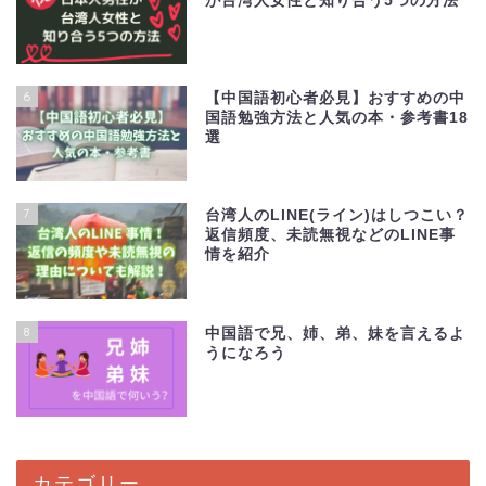
が台湾人女性と知り合う5つの方法
6
【中国語初心者必見】おすすめの中
国語勉強方法と人気の本・参考書18
選
7
台湾人のLINE(ライン)はしつこい？
返信頻度、未読無視などのLINE事
情を紹介
8
中国語で兄、姉、弟、妹を言えるよ
うになろう
カテゴリー