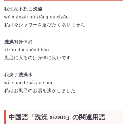
我现在不想去
洗澡
wǒ
xiàn
zài
bù
xiǎng
qù
xǐ
zǎo
私は今シャワーを浴びたくありません
洗澡
对身体好
xǐzǎo duì shēntǐ hǎo
風呂に入るのは身体に良いです
我烧了
洗澡
水
wǒ shāo le xǐzǎo shuǐ
私はお風呂のお湯を沸かしました
中国語「洗澡 xizao」の関連用語