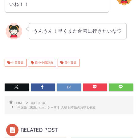
いね！！
うんうん！早くまた台湾に行きたいな♡
中日辞書
日中中日辞典
日中辞書
HOME
新HSK3級
中国語【洗澡】xizao シーザオ 入浴 日本語の意味と例文
RELATED POST