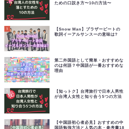
ための口説き方〜10の方法〜
3
【Snow Man】ブラザービートの
歌詞イーアルサンスーの意味は?
4
第二外国語として簡単・おすすめな
のは何語？中国語が一番おすすめな
理由
5
【知っトク】台湾旅行で日本人男性
が台湾人女性と知り合う5つの方法
6
【中国語初心者必見】おすすめの中
国語勉強方法と人気の本・参考書18