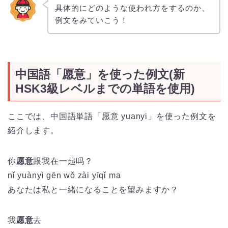
具体的にどのような使われ方をするのか、
例文をみていこう！
中国語「愿意」を使った例文(新
HSK3級レベルまでの単語を使用)
ここでは、中国語単語「愿意 yuanyi」を使った例文を
紹介します。
你
愿意
跟我在一起吗？
nǐ
yuàn
yì
gēn
wǒ
zài
yī
qǐ
ma
あなたは私と一緒になることを望みますか？
我
愿意
去