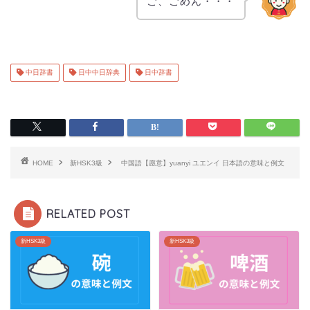
ご、ごめん・・・
中日辞書
日中中日辞典
日中辞書
HOME
新HSK3級
中国語【愿意】yuanyi ユエンイ 日本語の意味と例文
RELATED POST
新HSK3級
新HSK3級