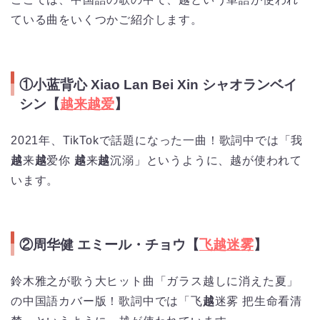
ている曲をいくつかご紹介します。
①小蓝背心 Xiao Lan Bei Xin シャオランベイ
シン【
越来越爱
】
2021年、TikTokで話題になった一曲！歌詞中では「我
越
来
越
爱你
越
来
越
沉溺」というように、越が使われて
います。
②周华健 エミール・チョウ【
飞越迷雾
】
鈴木雅之が歌う大ヒット曲「ガラス越しに消えた夏」
の中国語カバー版！歌詞中では「飞
越
迷雾 把生命看清