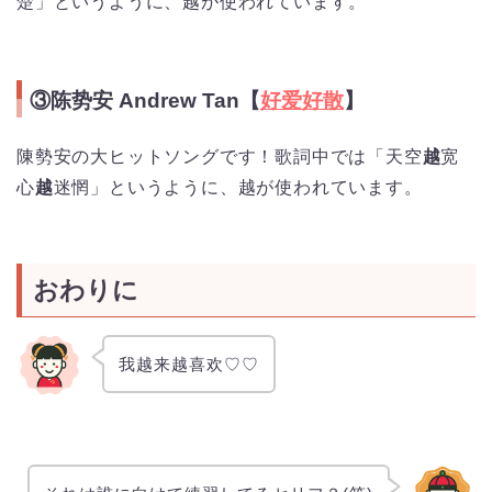
楚」というように、越が使われています。
③陈势安 Andrew Tan【
好爱好散
】
陳勢安の大ヒットソングです！歌詞中では「天空
越
宽
心
越
迷惘」というように、越が使われています。
おわりに
我越来越喜欢♡♡