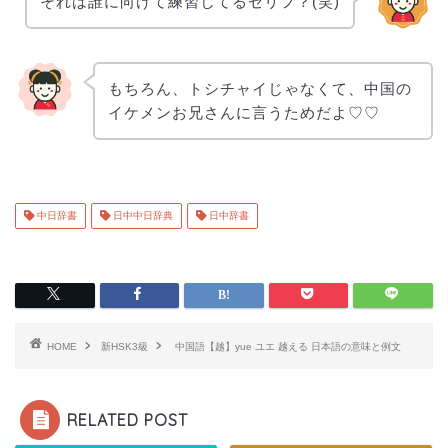
それは誰に向けて練習してるセリフ？(笑)
もちろん、トシチャイじゃなくて、中国の
イケメンお兄さんに言うためだよ♡♡
中日辞書
日中中日辞典
日中辞書
HOME
新HSK3級
中国語【越】yue ユエ 越える 日本語の意味と例文
RELATED POST