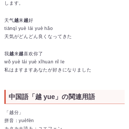
します。
天气
越
来
越
好
tiān
qì
yuè
lái
yuè
hǎo
天気がどんどん良くなってきた
我
越
来
越
喜欢你了
wǒ yuè lái yuè xǐhuan nǐ le
私はますますあなたが好きになりました
中国語「越 yue」の関連用語
「越分」
拼音：yuèfèn
カタカナ読み：ユエフェン