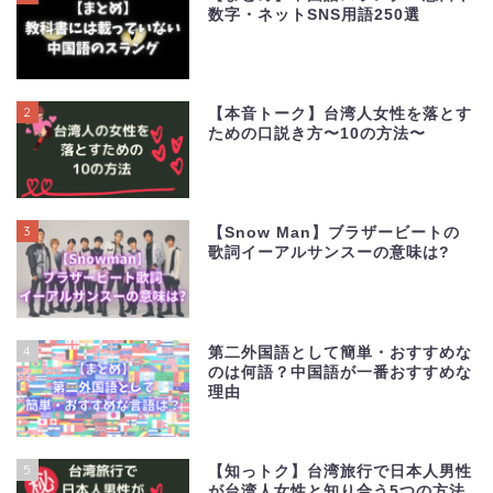
数字・ネットSNS用語250選
2
【本音トーク】台湾人女性を落とす
ための口説き方〜10の方法〜
3
【Snow Man】ブラザービートの
歌詞イーアルサンスーの意味は?
4
第二外国語として簡単・おすすめな
のは何語？中国語が一番おすすめな
理由
5
【知っトク】台湾旅行で日本人男性
が台湾人女性と知り合う5つの方法