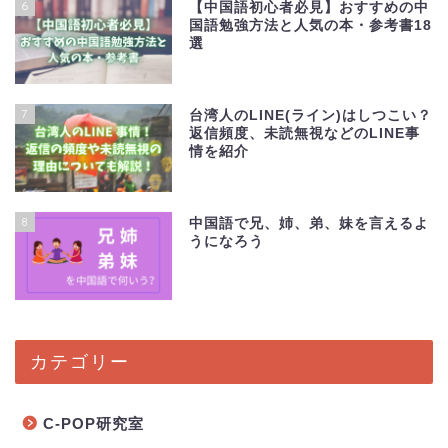
6
【中国語初心者必見】おすすめの中
国語勉強方法と人気の本・参考書18
選
7
台湾人のLINE(ライン)はしつこい？
返信頻度、未読無視などのLINE事
情を紹介
8
中国語で兄、姉、弟、妹を言えるよ
うになろう
カテゴリー
C-POP研究室