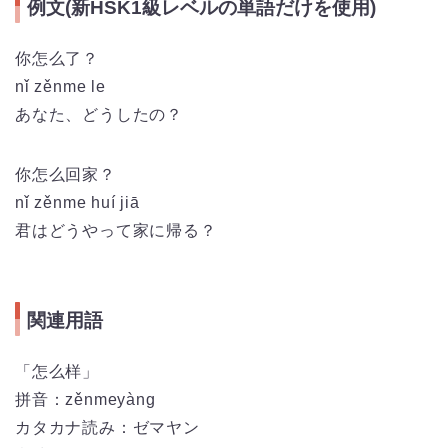
例文(新HSK1級レベルの単語だけを使用)
你怎么了？
nǐ zěnme le
あなた、どうしたの？
你怎么回家？
nǐ zěnme huí jiā
君はどうやって家に帰る？
関連用語
「怎么样」
拼音：
zěnmeyàng
カタカナ読み：ゼマヤン