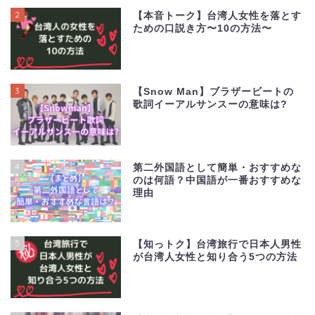
2
【本音トーク】台湾人女性を落とす
ための口説き方〜10の方法〜
3
【Snow Man】ブラザービートの
歌詞イーアルサンスーの意味は?
4
第二外国語として簡単・おすすめな
のは何語？中国語が一番おすすめな
理由
5
【知っトク】台湾旅行で日本人男性
が台湾人女性と知り合う5つの方法