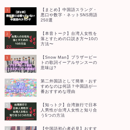
【まとめ】中国語スラング・
1
悪口や数字・ネットSNS用語
250選
【本音トーク】台湾人女性を
2
落とすための口説き方〜10の
方法〜
【Snow Man】ブラザービー
3
トの歌詞イーアルサンスーの
意味は?
第二外国語として簡単・おす
4
すめなのは何語？中国語が一
番おすすめな理由
【知っトク】台湾旅行で日本
5
人男性が台湾人女性と知り合
う5つの方法
【中国語初心者必見】おすす
6