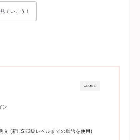
を見ていこう！
CLOSE
イン
例文 (新HSK3級レベルまでの単語を使用)