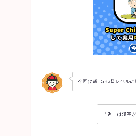
今回は新HSK3級レベル
「迟」は漢字