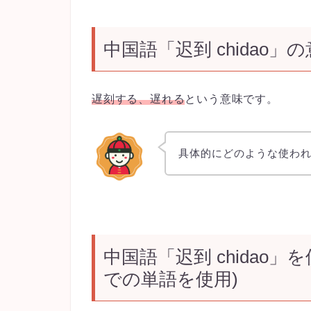
中国語「迟到 chidao」
遅刻する、遅れる
という意味です。
具体的にどのような使わ
中国語「
迟到 chidao
」を
での単語を使用)