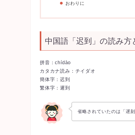
おわりに
中国語「迟到」の読み方
拼音：chídào
カタカナ読み：チイダオ
簡体字：迟到
繁体字：遲到
省略されていたのは「遅刻