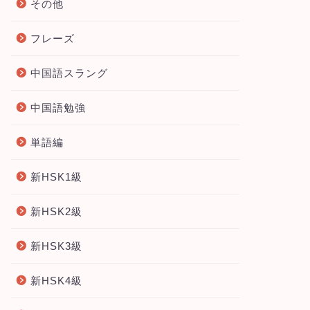
その他
フレーズ
中国語スラング
中国語勉強
単語編
新HSK1級
新HSK2級
新HSK3級
新HSK4級