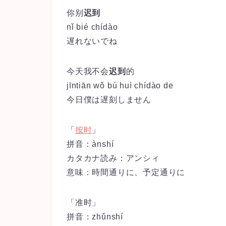
你别
迟到
nǐ bié chídào
遅れないでね
今天我不会
迟到
的
jīntiān wǒ bú huì chídào de
今日僕は遅刻しません
「
按时
」
拼音：
ànshí
カタカナ読み：アンシィ
意味：時間通りに、予定通りに
「准时」
拼音：
zhǔnshí