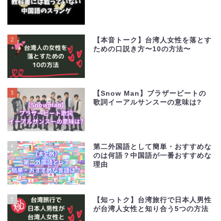
2
【本音トーク】台湾人女性を落とす
ための口説き方〜10の方法〜
3
【Snow Man】ブラザービートの
歌詞イーアルサンスーの意味は?
4
第二外国語として簡単・おすすめな
のは何語？中国語が一番おすすめな
理由
5
【知っトク】台湾旅行で日本人男性
が台湾人女性と知り合う5つの方法