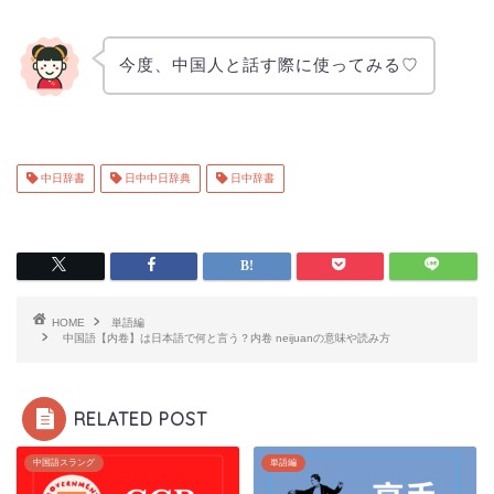
今度、中国人と話す際に使ってみる♡
中日辞書
日中中日辞典
日中辞書
HOME
単語編
中国語【内卷】は日本語で何と言う？内卷 neijuanの意味や読み方
RELATED POST
中国語スラング
単語編