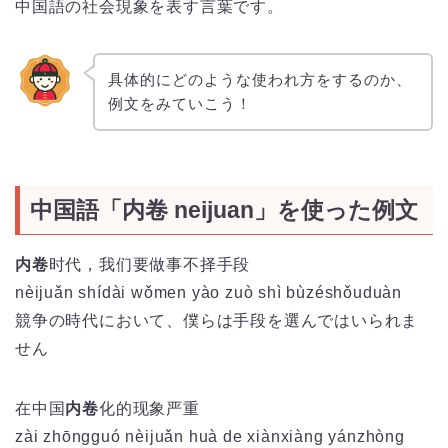
中国語の社会現象を表す言葉です。
具体的にどのような使われ方をするのか、
例文をみていこう！
中国語「内卷 neijuan」を使った例文
内卷
时代，我们要做事不择手段
nèijuǎn shídài wǒmen yào zuò shì bùzéshǒuduàn
競争の時代において、僕らは手段を選んではいられま
せん
在中国
内卷
化的现象严重
zài
zhōng
guó
nèi
juǎn
huà
de
xiàn
xiàng
yán
zhòng