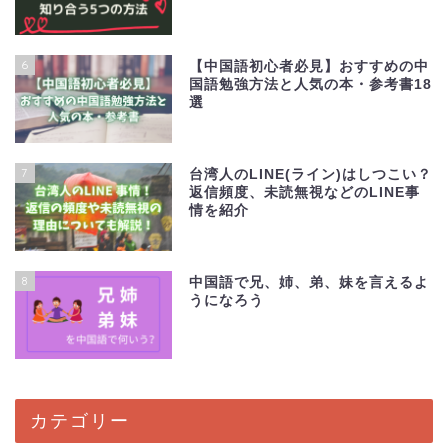
6
【中国語初心者必見】おすすめの中
国語勉強方法と人気の本・参考書18
選
7
台湾人のLINE(ライン)はしつこい？
返信頻度、未読無視などのLINE事
情を紹介
8
中国語で兄、姉、弟、妹を言えるよ
うになろう
カテゴリー