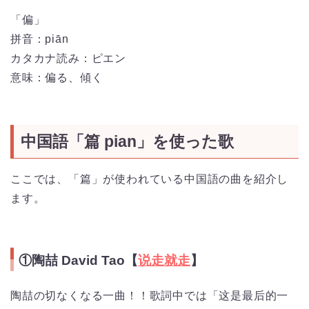
「偏」
拼音：piān
カタカナ読み：ピエン
意味：偏る、傾く
中国語「篇 pian」を使った歌
ここでは、「篇」が使われている中国語の曲を紹介し
ます。
①陶喆 David Tao【
说走就走
】
陶喆の切なくなる一曲！！歌詞中では「这是最后的一