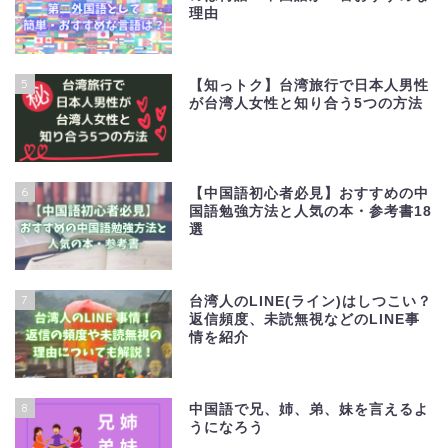
理由
5
【知っトク】台湾旅行で日本人男性
が台湾人女性と知り合う5つの方法
6
【中国語初心者必見】おすすめの中
国語勉強方法と人気の本・参考書18
選
7
台湾人のLINE(ライン)はしつこい？
返信頻度、未読無視などのLINE事
情を紹介
8
中国語で兄、姉、弟、妹を言えるよ
うになろう