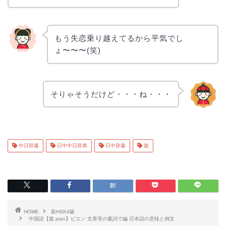
もう失恋乗り越えてるから平気でし
ょ〜〜〜(笑)
そりゃそうだけど・・・ね・・・
中日辞書
日中中日辞典
日中辞書
篇
HOME
新HSK4級
中国語【篇 pian】ピエン 文章等の量詞で編 日本語の意味と例文