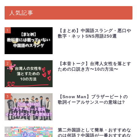
人気記事
1
【まとめ】中国語スラング・悪口や
数字・ネットSNS用語250選
2
【本音トーク】台湾人女性を落とす
ための口説き方〜10の方法〜
3
【Snow Man】ブラザービートの
歌詞イーアルサンスーの意味は?
4
第二外国語として簡単・おすすめな
のは何語？中国語が一番おすすめな