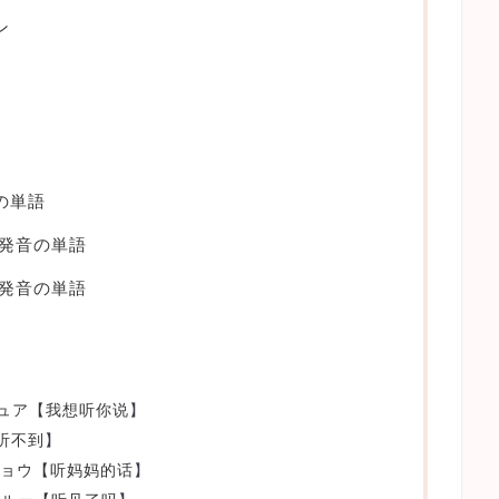
ン
の単語
じ発音の単語
た発音の単語
チュア【
我想听你说
】
听不到
】
チョウ【
听妈妈的话
】