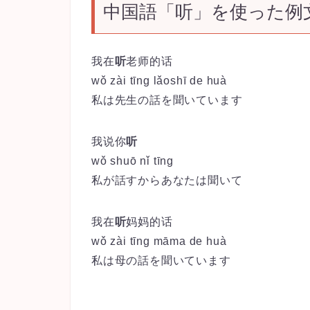
中国語「听」を使った例
我在
听
老师的话
wǒ zài tīng lǎoshī de huà
私は先生の話を聞いています
我说你
听
wǒ shuō nǐ tīng
私が話すからあなたは聞いて
我在
听
妈妈的话
wǒ
zài
tīng
mā
ma
de
huà
私は母の話を聞いています