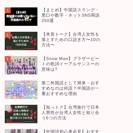
【まとめ】中国語スラング・
1
悪口や数字・ネットSNS用語
250選
【本音トーク】台湾人女性を
2
落とすための口説き方〜10の
方法〜
【Snow Man】ブラザービー
3
トの歌詞イーアルサンスーの
意味は?
第二外国語として簡単・おす
4
すめなのは何語？中国語が一
番おすすめな理由
【知っトク】台湾旅行で日本
5
人男性が台湾人女性と知り合
う5つの方法
【中国語初心者必見】おすす
6