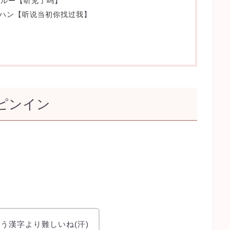
・ルー【
听见了吗
】
ーハン【
听说当初你找过我
】
ピンイン
う漢字より難しいね(汗)