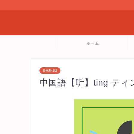
ホーム
新HSK1級
中国語【听】ting テ