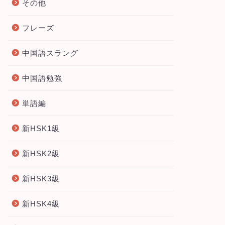
その他
フレーズ
中国語スラング
中国語勉強
単語編
新HSK1級
新HSK2級
新HSK3級
新HSK4級