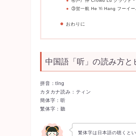
④卢广仲 Crowd Lu クラウド
③贺一航 He Yi Hang フーイ
おわりに
中国語「听」の読み方と
拼音：tīng
カタカナ読み：ティン
簡体字：听
繁体字：聽
繁体字は日本語の聴くとい