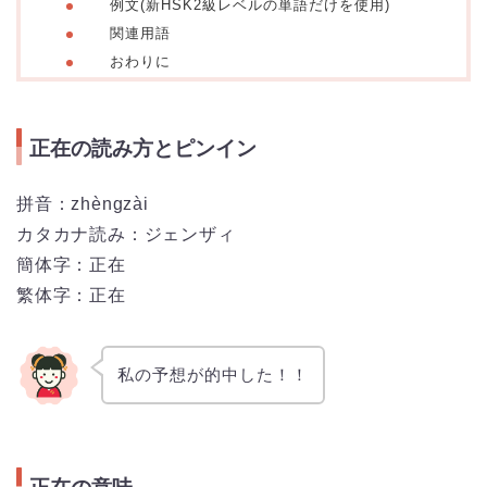
例文(新HSK2級レベルの単語だけを使用)
関連用語
おわりに
正在の読み方とピンイン
拼音：
zhèngzài
カタカナ読み：ジェンザィ
簡体字：正在
繁体字：正在
私の予想が的中した！！