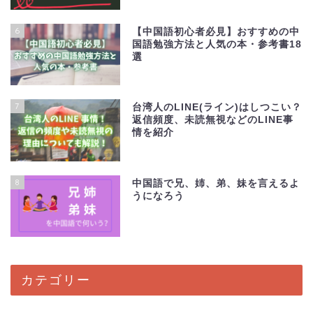
6
【中国語初心者必見】おすすめの中
国語勉強方法と人気の本・参考書18
選
7
台湾人のLINE(ライン)はしつこい？
返信頻度、未読無視などのLINE事
情を紹介
8
中国語で兄、姉、弟、妹を言えるよ
うになろう
カテゴリー