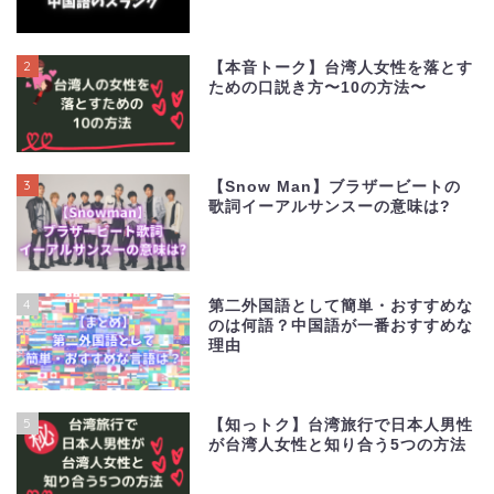
2
【本音トーク】台湾人女性を落とす
ための口説き方〜10の方法〜
3
【Snow Man】ブラザービートの
歌詞イーアルサンスーの意味は?
4
第二外国語として簡単・おすすめな
のは何語？中国語が一番おすすめな
理由
5
【知っトク】台湾旅行で日本人男性
が台湾人女性と知り合う5つの方法