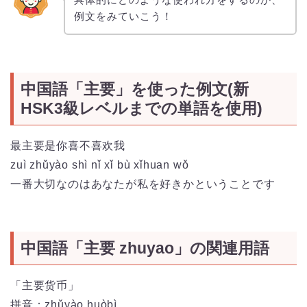
例文をみていこう！
中国語「主要」を使った例文(新
HSK3級レベルまでの単語を使用)
最主要是你喜不喜欢我
zuì
zhǔ
yào
shì
nǐ
xǐ
bù
xǐ
huan
wǒ
一番大切なのはあなたが私を好きかということです
中国語「主要 zhuyao」の関連用語
「主要货币」
拼音：
zhǔyào huòbì