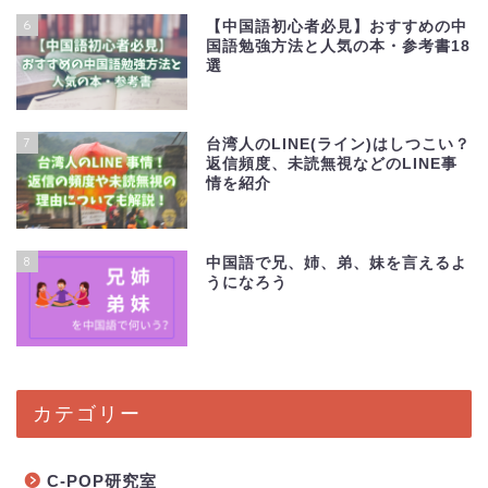
6
【中国語初心者必見】おすすめの中
国語勉強方法と人気の本・参考書18
選
7
台湾人のLINE(ライン)はしつこい？
返信頻度、未読無視などのLINE事
情を紹介
8
中国語で兄、姉、弟、妹を言えるよ
うになろう
カテゴリー
C-POP研究室