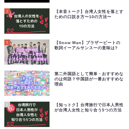
2
【本音トーク】台湾人女性を落とす
ための口説き方〜10の方法〜
3
【Snow Man】ブラザービートの
歌詞イーアルサンスーの意味は?
4
第二外国語として簡単・おすすめな
のは何語？中国語が一番おすすめな
理由
5
【知っトク】台湾旅行で日本人男性
が台湾人女性と知り合う5つの方法