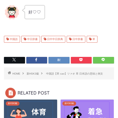
好♡♡
中国語
中日辞書
日中中日辞典
日中辞書
草
HOME
新HSK3級
中国語【草 cao】ツァオ 草 日本語の意味と例文
RELATED POST
新HSK3級
新HSK3級