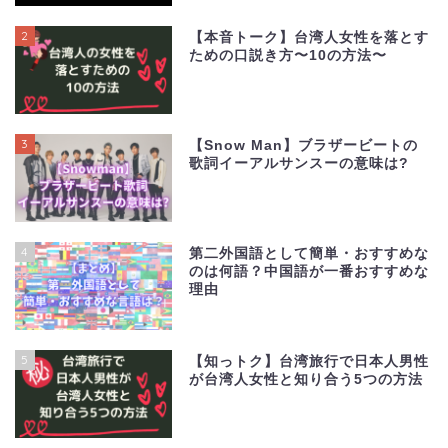
2
【本音トーク】台湾人女性を落とす
ための口説き方〜10の方法〜
3
【Snow Man】ブラザービートの
歌詞イーアルサンスーの意味は?
4
第二外国語として簡単・おすすめな
のは何語？中国語が一番おすすめな
理由
5
【知っトク】台湾旅行で日本人男性
が台湾人女性と知り合う5つの方法