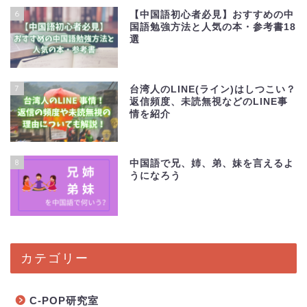
6
【中国語初心者必見】おすすめの中
国語勉強方法と人気の本・参考書18
選
7
台湾人のLINE(ライン)はしつこい？
返信頻度、未読無視などのLINE事
情を紹介
8
中国語で兄、姉、弟、妹を言えるよ
うになろう
カテゴリー
C-POP研究室