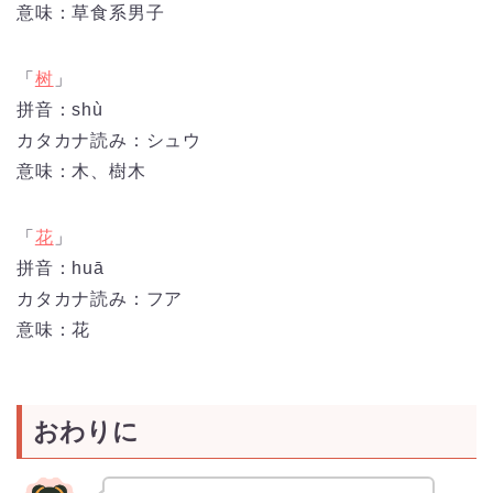
意味：草食系男子
「
树
」
拼音：shù
カタカナ読み：シュウ
意味：木、樹木
「
花
」
拼音：
huā
カタカナ読み：フア
意味：花
おわりに