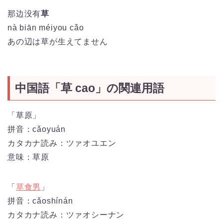
那边没有
草
nà biān méiyou cǎo
あの辺は草が生えてません
中国語「草 cao」の関連用語
「草原」
拼音：
cǎoyuán
カタカナ読み：ツァオユエン
意味：草原
「
草食男
」
拼音：cǎoshínán
カタカナ読み：ツァオシーナン