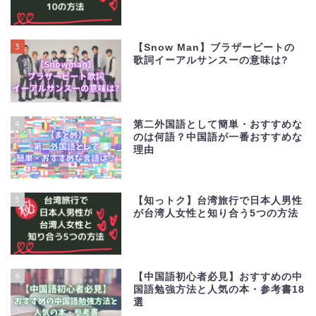
3
【Snow Man】ブラザービートの
歌詞イーアルサンスーの意味は?
4
第二外国語として簡単・おすすめな
のは何語？中国語が一番おすすめな
理由
5
【知っトク】台湾旅行で日本人男性
が台湾人女性と知り合う5つの方法
6
【中国語初心者必見】おすすめの中
国語勉強方法と人気の本・参考書18
選