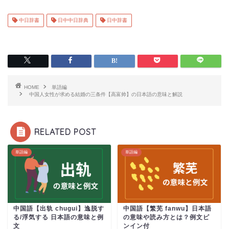
中日辞書
日中中日辞典
日中辞書
HOME
単語編
中国人女性が求める結婚の三条件【高富帅】の日本語の意味と解説
RELATED POST
単語編
単語編
中国語【出轨 chugui】逸脱す
中国語【繁芜 fanwu】日本語
る/浮気する 日本語の意味と例
の意味や読み方とは？例文ピ
文
ンイン付