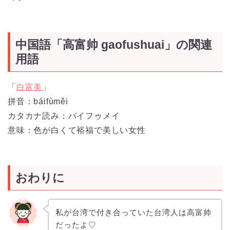
中国語「高富帅 gaofushuai」
の関連
用語
「
白富美
」
拼音：báifùměi
カタカナ読み：バイフゥメイ
意味：色が白くて裕福で美しい女性
おわりに
私が台湾で付き合っていた台湾人は高富帅
だったよ♡