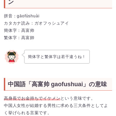
ン
拼音：gāofùshuài
カタカナ読み：ガオフゥシュアイ
簡体字：高富帅
繁体字：高富帥
簡体字と繁体字は若干違うね！
中国語「高富帅 gaofushuai」の意味
高身長でお金持ちでイケメン
という意味です。
中国人女性が結婚する男性に求める三大条件としてよ
く挙げられる言葉です。