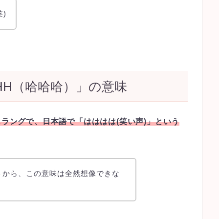
)
HH（哈哈哈）」の意味
スラングで、日本語で「はははは(笑い声)」という
トから、この意味は全然想像できな