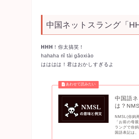
中国ネットスラング「H
HHH
！你太搞笑！
hahaha nǐ tài gǎoxiào
はははは！君はおかしすぎるよ
中国語ネ
は？NM
NMSL(你
「お前の母親
ラングで你妈死了
国語表記は、