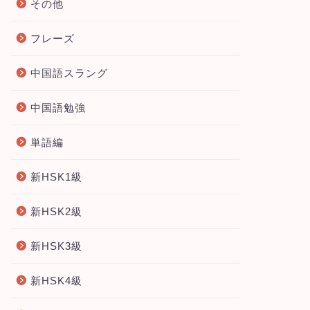
その他
フレーズ
中国語スラング
中国語勉強
単語編
新HSK1級
新HSK2級
新HSK3級
新HSK4級