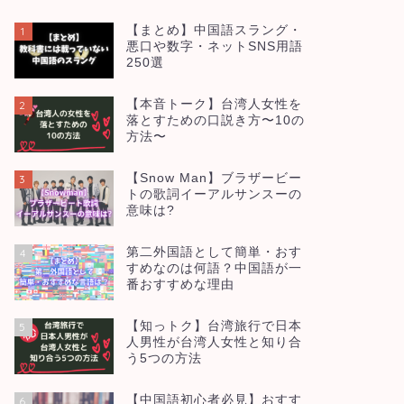
【まとめ】中国語スラング・
1
悪口や数字・ネットSNS用語
250選
【本音トーク】台湾人女性を
2
落とすための口説き方〜10の
方法〜
【Snow Man】ブラザービー
3
トの歌詞イーアルサンスーの
意味は?
第二外国語として簡単・おす
4
すめなのは何語？中国語が一
番おすすめな理由
【知っトク】台湾旅行で日本
5
人男性が台湾人女性と知り合
う5つの方法
【中国語初心者必見】おすす
6